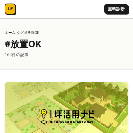
コンテンツへスキップ
無料診断
1坪
ホーム
›
タグ
›
#
放置OK
#
放置OK
164
件の記事