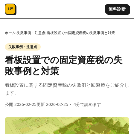
コンテンツへスキップ
無料診断
1坪
ホーム
›
失敗事例・注意点
›
看板設置での固定資産税の失敗事例と対策
失敗事例・注意点
看板設置での固定資産税の失
敗事例と対策
看板設置に関する固定資産税の失敗例と回避策をご紹介し
ます。
公開
2026-02-25
更新
2026-02-25
・
4
分で読めます