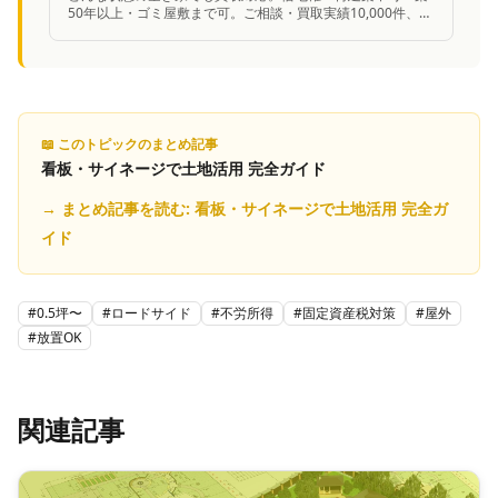
50年以上・ゴミ屋敷まで可。ご相談・買取実績10,000件、業
歴13年の安心感。
📖 このトピックのまとめ記事
看板・サイネージで土地活用 完全ガイド
→ まとめ記事を読む:
看板・サイネージで土地活用 完全ガ
イド
#
0.5坪〜
#
ロードサイド
#
不労所得
#
固定資産税対策
#
屋外
#
放置OK
関連記事