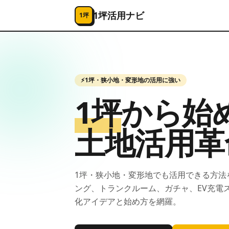
コンテンツへスキップ
1坪活用ナビ
1坪
⚡
1坪・狭小地・変形地の活用に強い
1坪
から始
土地活用
革
1坪・狭小地・変形地でも活用できる方法
ング、トランクルーム、ガチャ、EV充電
化アイデアと始め方を網羅。