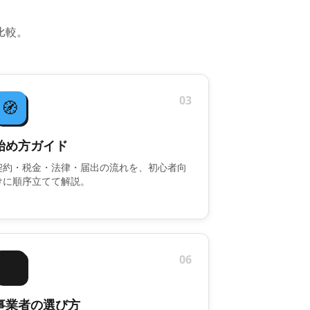
比較。
03
🧭
始め方ガイド
契約・税金・法律・届出の流れを、初心者向
けに順序立てて解説。
06
🤝
事業者の選び方