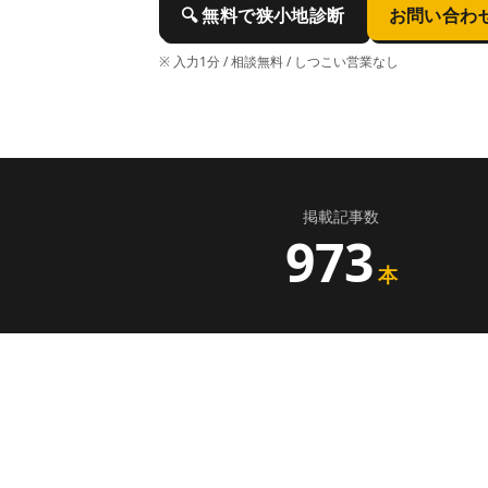
🔍
無料で狭小地診断
お問い合わ
※ 入力1分 / 相談無料 / しつこい営業なし
掲載記事数
973
本