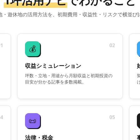
1坪活用ナビ
でわかること
地・遊休地の活用方法を、初期費用・収益性・リスクで横並び
01
02
💰
収益シミュレーション
坪数・立地・用途から月額収益と初期投資の
目安が分かる記事を多数掲載。
04
05
📜
法律・税金