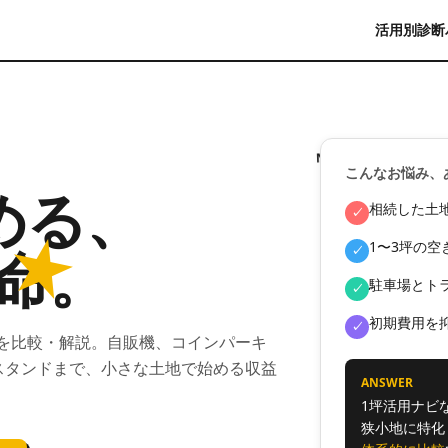
活用別診断
NEW!
こんなお悩み、
める、
相続した土
✓
★
命
。
1〜3坪の
✓
駐車場とト
✓
初期費用を
✓
を比較・解説。自販機、コインパーキ
スタンドまで、小さな土地で始める収益
ANSWER
1坪活用ナビ
狭小地に特化