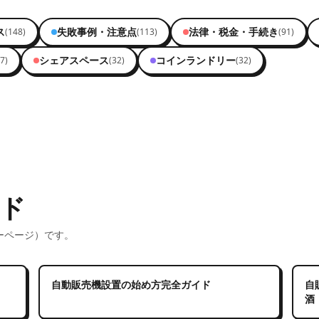
ス
失敗事例・注意点
法律・税金・手続き
(
148
)
(
113
)
(
91
)
シェアスペース
コインランドリー
7
)
(
32
)
(
32
)
イド
ーページ）です。
自動販売機設置の始め方完全ガイド
自
酒