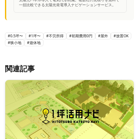
一括比較できる太陽光発電導入ナビゲーションサービス。
#
0.5坪〜
#
1坪〜
#
不労所得
#
初期費用0円
#
屋外
#
放置OK
#
狭小地
#
遊休地
関連記事