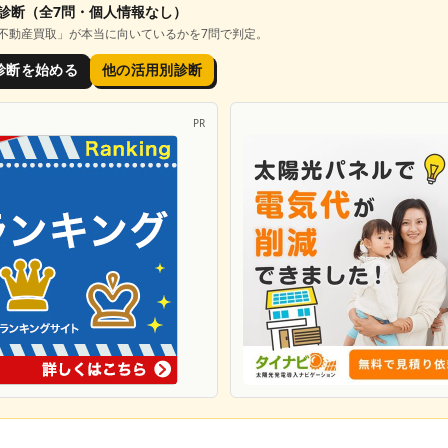
診断
（全7問・個人情報なし）
不動産買取
」が本当に向いているかを7問で判定。
診断を始める
他の活用別診断
PR