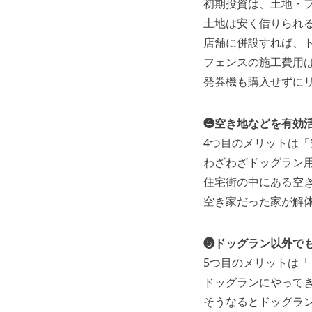
初期投資は、土地・
土地は安く借りられ
店舗に併設すれば、
フェンスの施工費用は
発券機も購入せずに
❹空き地などを有効
4つ目のメリットは
わざわざドッグラン
住宅街の中にある空
空き家だった家が解
❺ドッグラン以外で
5つ目のメリットは
ドッグランにやって
そうなるとドッグラ