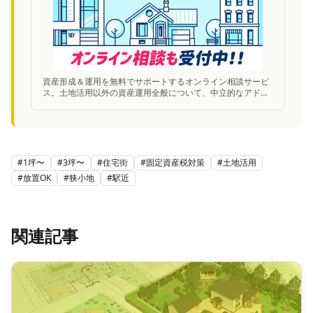
資産形成＆運用を無料でサポートするオンライン相談サービ
ス。土地活用以外の資産運用全般について、中立的なアドバ
イスが受けられる。オンライン相談も受付中。
#
1坪〜
#
3坪〜
#
住宅街
#
固定資産税対策
#
土地活用
#
放置OK
#
狭小地
#
駅近
関連記事