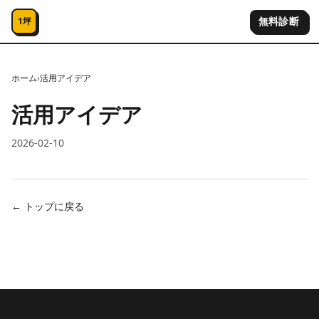
コンテンツへスキップ
無料診断
1坪
ホーム
›
活用アイデア
活用アイデア
2026-02-10
← トップに戻る