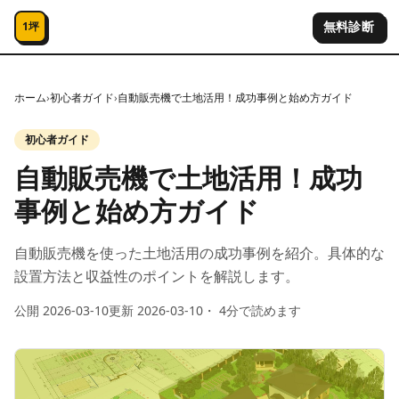
コンテンツへスキップ
無料診断
1坪
ホーム
›
初心者ガイド
›
自動販売機で土地活用！成功事例と始め方ガイド
初心者ガイド
自動販売機で土地活用！成功
事例と始め方ガイド
自動販売機を使った土地活用の成功事例を紹介。具体的な
設置方法と収益性のポイントを解説します。
公開
2026-03-10
更新
2026-03-10
・
4
分で読めます