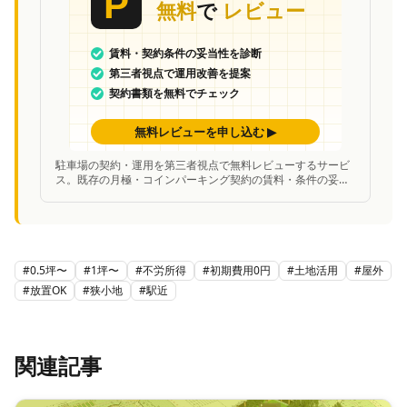
駐車場の契約・運用を第三者視点で無料レビューするサービ
ス。既存の月極・コインパーキング契約の賃料・条件の妥当
性を中立的に診断し、改善案を提案。
#
0.5坪〜
#
1坪〜
#
不労所得
#
初期費用0円
#
土地活用
#
屋外
#
放置OK
#
狭小地
#
駅近
関連記事