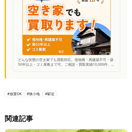
どんな状態の空き家でも買取対応。借地権・再建築不可・築
50年以上・ゴミ屋敷まで可。ご相談・買取実績10,000件、業
歴13年の安心感。
#
放置OK
#
狭小地
#
駅近
関連記事