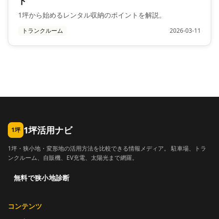
ド
1坪から始めるレンタル収納のポイントを解説。
トランクルーム
2026-03-11
1坪活用ナビ
1坪
1坪・狭小地・変形地の活用方法を比較できる情報メディア。 駐車場、トラ
ンクルーム、自販機、EV充電、太陽光まで網羅。
無料で狭小地診断
コンテンツ