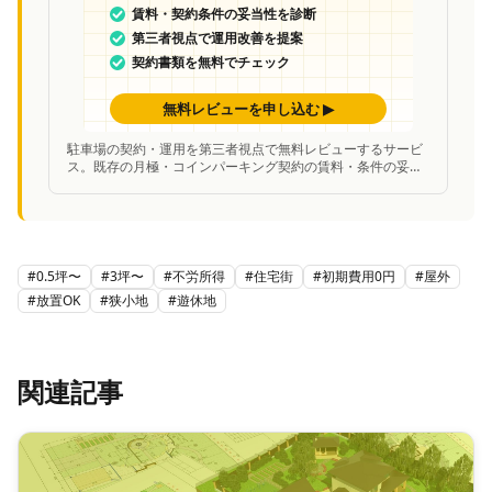
駐車場の契約・運用を第三者視点で無料レビューするサービ
ス。既存の月極・コインパーキング契約の賃料・条件の妥当
性を中立的に診断し、改善案を提案。
#
0.5坪〜
#
3坪〜
#
不労所得
#
住宅街
#
初期費用0円
#
屋外
#
放置OK
#
狭小地
#
遊休地
関連記事