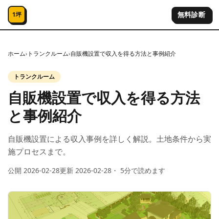
コンテンツへスキップ
無料診断
1坪
ホーム
›
トランクルーム
›
自販機設置で収入を得る方法と事例紹介
トランクルーム
自販機設置で収入を得る方法
と事例紹介
自販機設置による収入事例を詳しく解説。土地条件から実
施プロセスまで。
公開
2026-02-28
更新
2026-02-28
・
5
分で読めます