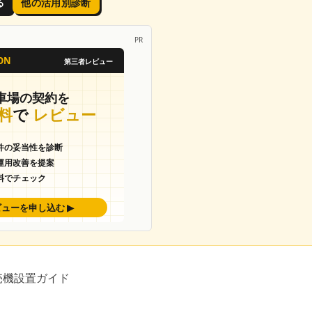
る
他の活用別診断
PR
売機設置ガイド