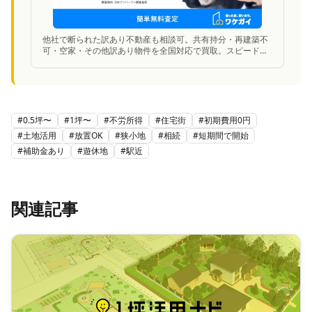
他社で断られた訳あり不動産も相談可。共有持分・再建築不
可・空家・その他訳あり物件を全国対応で買取。スピード査
定に対応。
#
0.5坪〜
#
1坪〜
#
不労所得
#
住宅街
#
初期費用0円
#
土地活用
#
放置OK
#
狭小地
#
相続
#
短期間で開始
#
補助金あり
#
遊休地
#
駅近
関連記事