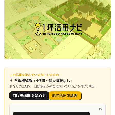
この記事を読んでいる方におすすめ
🥤
自販機診断
（全7問・個人情報なし）
あなたの土地で「
自販機
」が本当に向いているかを7問で判定。
自販機診断を始める
他の活用別診断
PR