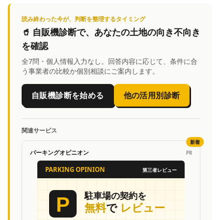
読み終わった今が、判断を整理するタイミング
🥤
自販機診断
で、あなたの土地の向き不向き
を確認
全7問・個人情報入力なし。回答内容に応じて、条件に合
う事業者の比較か個別相談にご案内します。
自販機診断を始める
他の活用別診断
関連サービス
新着
パーキングオピニオン
PR