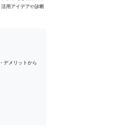
、
活用アイデア
や
診断
・デメリットから