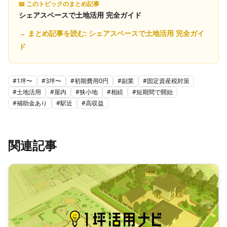
📖 このトピックのまとめ記事
シェアスペースで土地活用 完全ガイド
→ まとめ記事を読む:
シェアスペースで土地活用 完全ガイ
ド
#
1坪〜
#
3坪〜
#
初期費用0円
#
副業
#
固定資産税対策
#
土地活用
#
屋内
#
狭小地
#
相続
#
短期間で開始
#
補助金あり
#
駅近
#
高収益
関連記事