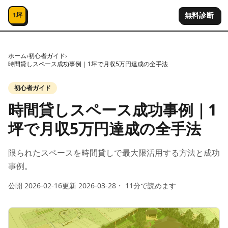
コンテンツへスキップ
無料診断
1坪
ホーム
›
初心者ガイド
›
時間貸しスペース成功事例｜1坪で月収5万円達成の全手法
初心者ガイド
時間貸しスペース成功事例｜1
坪で月収5万円達成の全手法
限られたスペースを時間貸しで最大限活用する方法と成功
事例。
公開
2026-02-16
更新
2026-03-28
・
11
分で読めます