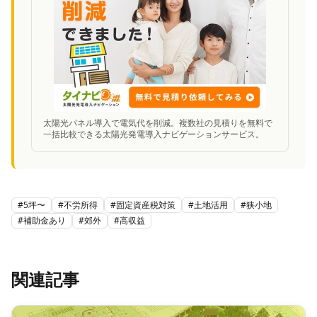
太陽光パネル導入で電気代を削減。複数社の見積りを無料で
一括比較できる太陽光発電導入ナビゲーションサービス。
#
5坪〜
#
不労所得
#
固定資産税対策
#
土地活用
#
狭小地
#
補助金あり
#
郊外
#
高収益
関連記事