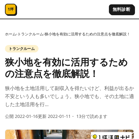
コンテンツへスキップ
無料診断
1坪
ホーム
›
トランクルーム
›
狭小地を有効に活用するための注意点を徹底解説！
トランクルーム
狭小地を有効に活用するため
の注意点を徹底解説！
狭小地を土地活用して副収入を得たいけど、利益が出るか
不安という人も多いでしょう。狭小地でも、その土地に適
した土地活用を行…
公開
2022-01-16
更新
2022-01-11
・
13
分で読めます