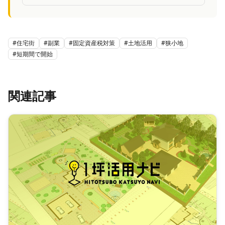
イスが受けられる。オンライン相談も受付中。
#
住宅街
#
副業
#
固定資産税対策
#
土地活用
#
狭小地
#
短期間で開始
関連記事