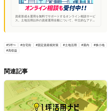
資産形成＆運用を無料でサポートするオンライン相談サービ
ス。土地活用以外の資産運用全般について、中立的なアドバ
イスが受けられる。オンライン相談も受付中。
#
5坪〜
#
住宅街
#
固定資産税対策
#
土地活用
#
屋内
#
狭小地
#
高収益
関連記事