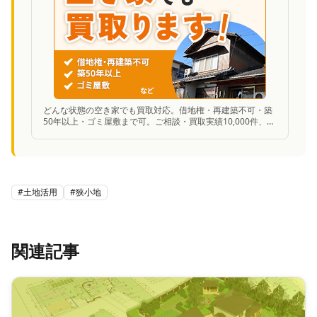
どんな状態の空き家でも買取対応。借地権・再建築不可・築
50年以上・ゴミ屋敷まで可。ご相談・買取実績10,000件、業
歴13年の安心感。
#
土地活用
#
狭小地
関連記事