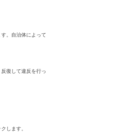
ます。自治体によって
。
、反復して違反を行っ
ックします。