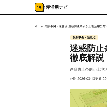
コンテンツへスキップ
1坪活用ナビ
1坪
ホーム
›
失敗事例・注意点
›
迷惑防止条例が土地活用に与
失敗事例・注意点
迷惑防止
徹底解説
迷惑防止条例が土地
公開
2026-03-13
更新
20