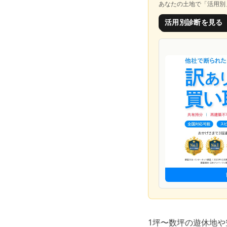
あなたの土地で「
活用別
活用別診断を見る
1坪〜数坪の遊休地