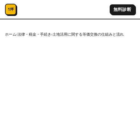
コンテンツへスキップ
無料診断
1坪
ホーム
›
法律・税金・手続き
›
土地活用に関する等価交換の仕組みと流れ