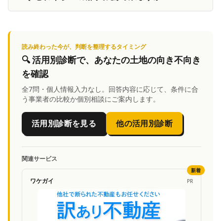
読み終わった今が、判断を整理するタイミング
🔍
活用別診断
で、あなたの土地の向き不向き
を確認
全7問・個人情報入力なし。回答内容に応じて、条件に合
う事業者の比較か個別相談にご案内します。
活用別診断を見る
他の活用別診断
関連サービス
新着
ワケガイ
PR