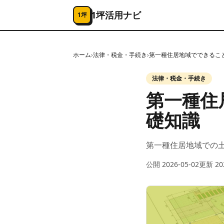
コンテンツへスキップ
1坪活用ナビ
1坪
ホーム
›
法律・税金・手続き
›
第一種住居地域でできること
法律・税金・手続き
第一種住
礎知識
第一種住居地域での
公開
2026-05-02
更新
20