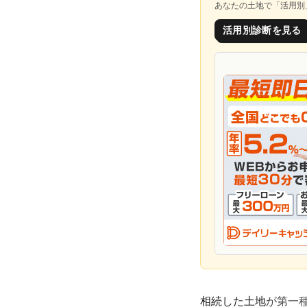
あなたの土地で「
活用別
活用別診断を見る
相続した土地
が第一