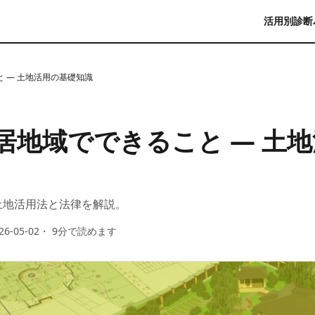
活用別診断
 — 土地活用の基礎知識
居地域でできること — 土
土地活用法と法律を解説。
26-05-02
・
9
分で読めます