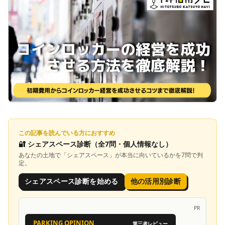
この記事を読んでいる方におすすめ
🔐
シェアスペース診断
（全7問・個人情報なし）
あなたの土地で「
シェアスペース
」が本当に向いているかを7問で判
定。
シェアスペース診断を始める
他の活用別診断
PR