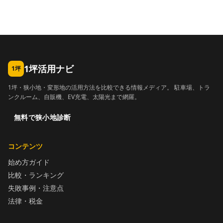
1坪活用ナビ
1坪
1坪・狭小地・変形地の活用方法を比較できる情報メディア。 駐車場、トラ
ンクルーム、自販機、EV充電、太陽光まで網羅。
無料で狭小地診断
コンテンツ
始め方ガイド
比較・ランキング
失敗事例・注意点
法律・税金