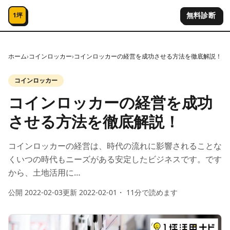
コンテンツへスキップ
無料診断
1坪
ホーム
›
コインロッカー
›
コインロッカーの経営を成功させる方法を徹底解説！
コインロッカー
コインロッカーの経営を成功
させる方法を徹底解説！
コインロッカーの経営は、時代の流れに影響されることな
くいつの時代もニーズがある安定したビジネスです。です
から、土地活用に…
公開
2022-02-03
更新
2022-02-01
・
11
分で読めます