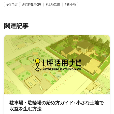
#
住宅街
#
初期費用0円
#
土地活用
#
狭小地
関連記事
駐車場・駐輪場の始め方ガイド: 小さな土地で
収益を生む方法