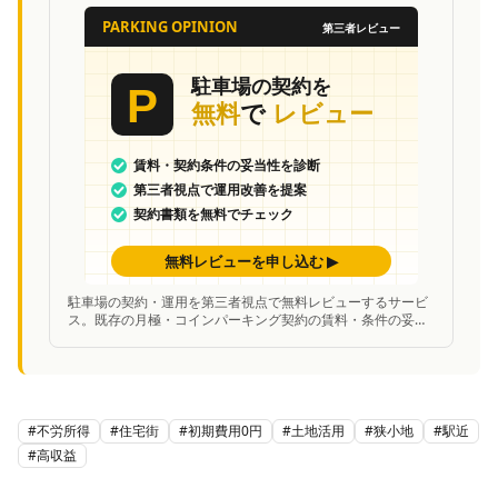
駐車場の契約・運用を第三者視点で無料レビューするサービ
ス。既存の月極・コインパーキング契約の賃料・条件の妥当
性を中立的に診断し、改善案を提案。
#
不労所得
#
住宅街
#
初期費用0円
#
土地活用
#
狭小地
#
駅近
#
高収益