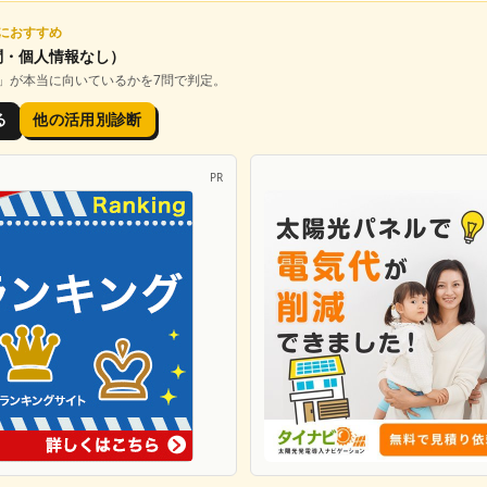
におすすめ
問・個人情報なし）
」が本当に向いているかを7問で判定。
る
他の活用別診断
PR