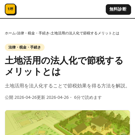
コンテンツへスキップ
無料診断
1坪
ホーム
›
法律・税金・手続き
›
土地活用の法人化で節税するメリットとは
法律・税金・手続き
土地活用の法人化で節税する
メリットとは
土地活用を法人化することで節税効果を得る方法を解説。
公開
2026-04-26
更新
2026-04-26
・
6
分で読めます