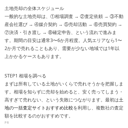
土地売却の全体スケジュール
一般的な土地売却は、①相場調査 → ②査定依頼 → ③不動
産会社選び → ④媒介契約 → ⑤売却活動 → ⑥売買契約 →
⑦決済・引き渡し → ⑧確定申告、という流れで進みま
す。期間の目安は通常3〜6か月程度。人気エリアなら1〜
2か月で売れることもあり、需要が少ない地域では1年以
上かかるケースもあります。
STEP1 相場を調べる
まずは所有している土地がいくらで売れそうかを把握しま
す。相場を知らずに売却を始めると、安く売ってしまう・
高すぎて売れない、という失敗につながります。最初は
土
地の一括査定サイトおすすめ比較
を利用し、複数社の査定
額を比較するのがおすすめです。
PR