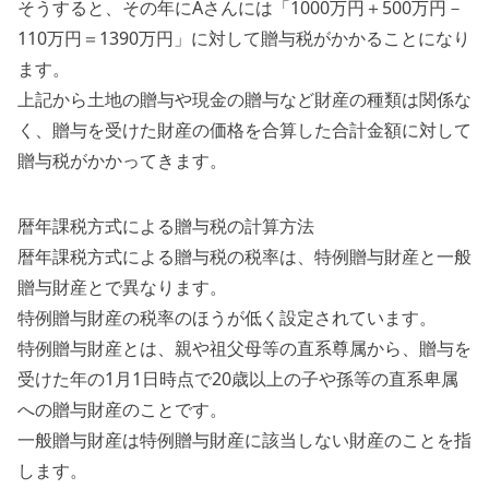
そうすると、その年にAさんには「1000万円＋500万円－
110万円＝1390万円」に対して贈与税がかかることになり
ます。
上記から土地の贈与や現金の贈与など財産の種類は関係な
く、贈与を受けた財産の価格を合算した合計金額に対して
贈与税がかかってきます。
暦年課税方式による贈与税の計算方法
暦年課税方式による贈与税の税率は、特例贈与財産と一般
贈与財産とで異なります。
特例贈与財産の税率のほうが低く設定されています。
特例贈与財産とは、親や祖父母等の直系尊属から、贈与を
受けた年の1月1日時点で20歳以上の子や孫等の直系卑属
への贈与財産のことです。
一般贈与財産は特例贈与財産に該当しない財産のことを指
します。