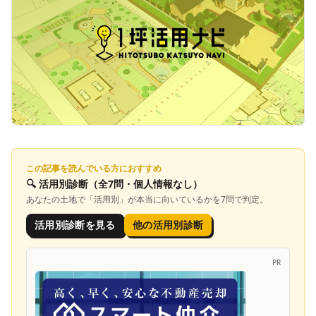
この記事を読んでいる方におすすめ
🔍
活用別診断
（全7問・個人情報なし）
あなたの土地で「
活用別
」が本当に向いているかを7問で判定。
活用別診断を見る
他の活用別診断
PR