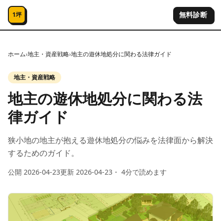
コンテンツへスキップ
無料診断
1坪
ホーム
›
地主・資産戦略
›
地主の遊休地処分に関わる法律ガイド
地主・資産戦略
地主の遊休地処分に関わる法
律ガイド
狭小地の地主が抱える遊休地処分の悩みを法律面から解決
するためのガイド。
公開
2026-04-23
更新
2026-04-23
・
4
分で読めます