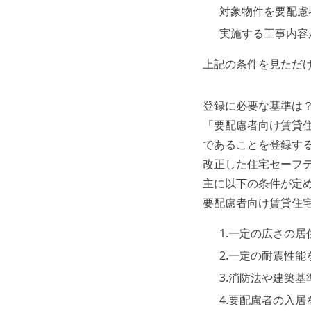
対象物件を要配慮
実施する工事内容
上記の条件を見ただ
登録に必要な基準は
「要配慮者向け賃貸
であることを登録す
改正した住宅セーフ
主に以下の条件が定
要配慮者向け賃貸住
1.一定の広さの
2.一定の耐震性
3.消防法や建築
4.要配慮者の入