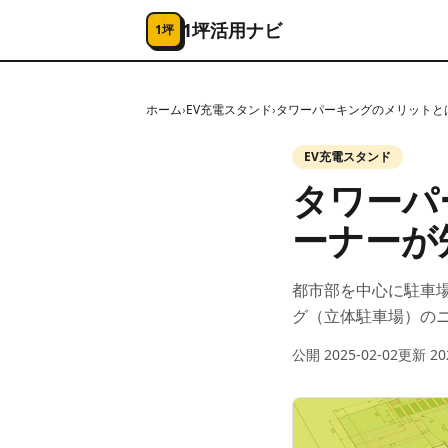
コンテンツへスキップ
1坪活用ナビ
1坪
ホーム
›
EV充電スタンド
›
タワーパーキングのメリットと
EV充電スタンド
タワーパ
ーナーが
都市部を中心に駐車
グ（立体駐車場）の
公開
2025-02-02
更新
20