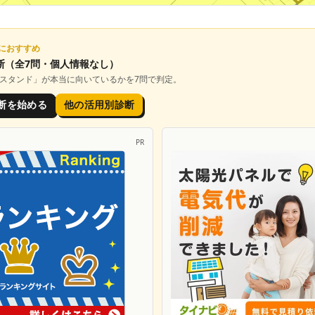
におすすめ
断
（全7問・個人情報なし）
電スタンド
」が本当に向いているかを7問で判定。
断を始める
他の活用別診断
PR