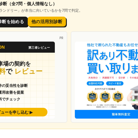
診断
（全7問・個人情報なし）
ランドリー
」が本当に向いているかを7問で判定。
診断を始める
他の活用別診断
PR