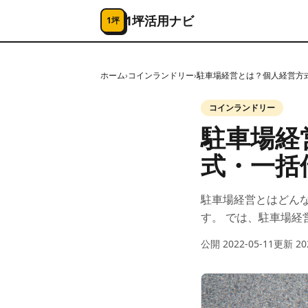
コンテンツへスキップ
1坪活用ナビ
1坪
ホーム
›
コインランドリー
›
駐車場経営とは？個人経営方
コインランドリー
駐車場経
式・一括
駐車場経営とはどん
す。 では、駐車場経
公開
2022-05-11
更新
20