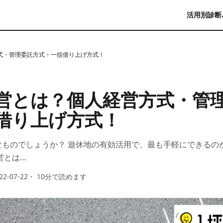
活用別診断
式・管理委託方式・一括借り上げ方式！
営とは？個人経営方式・管
借り上げ方式！
なものでしょうか？ 遊休地の有効活用で、最も手軽にできるの
営とは…
22-07-22
・
10
分で読めます