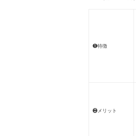
❶特徴
❷メリット