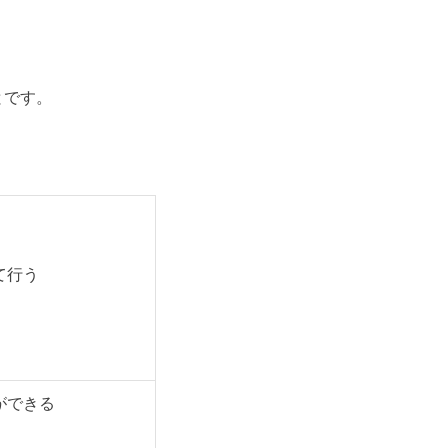
とです。
て行う
ができる