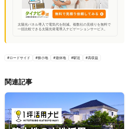
太陽光パネル導入で電気代を削減。複数社の見積りを無料で
一括比較できる太陽光発電導入ナビゲーションサービス。
#
ロードサイド
#
狭小地
#
遊休地
#
駅近
#
高収益
関連記事