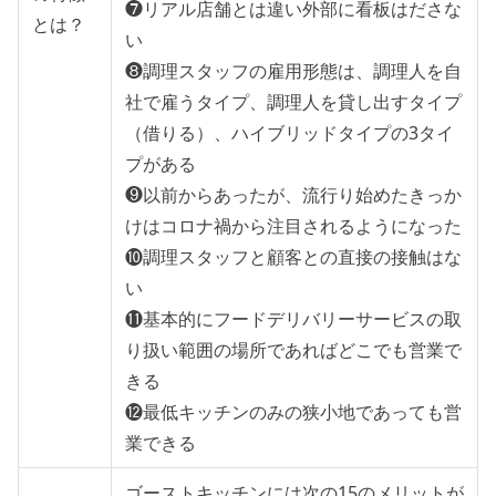
❼リアル店舗とは違い外部に看板はださな
とは？
い
❽調理スタッフの雇用形態は、調理人を自
社で雇うタイプ、調理人を貸し出すタイプ
（借りる）、ハイブリッドタイプの3タイ
プがある
❾以前からあったが、流行り始めたきっか
けはコロナ禍から注目されるようになった
❿調理スタッフと顧客との直接の接触はな
い
⓫基本的にフードデリバリーサービスの取
り扱い範囲の場所であればどこでも営業で
きる
⓬最低キッチンのみの狭小地であっても営
業できる
ゴーストキッチンには次の15のメリットが