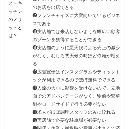
ストキ
のお店を出店できる
ッチン
❼フランチャイズに大変向いているビジネ
のメリ
スである
ットと
❽実店舗では来店しないような幅広い顧客
は？
のゾーンを獲得することができる
❾実店舗のように悪天候による売上の減少
がなく、むしろ悪天候の時ほど依頼が増え
る
❿広告宣伝はインスタグラムやティックト
ックが利用できるのでほぼ無料でできる
⓫人流の大小に影響を受けないので、立地
面でのアドバンテージがなく、駅前や繁華
街やロードサイドで行う必要がない
⓫求人がほぼ調理スタッフのみに絞れる
⓬実店舗で必要な駐車場が必要ない
⓭閉店・休業・撤退時の費用が小さくて済