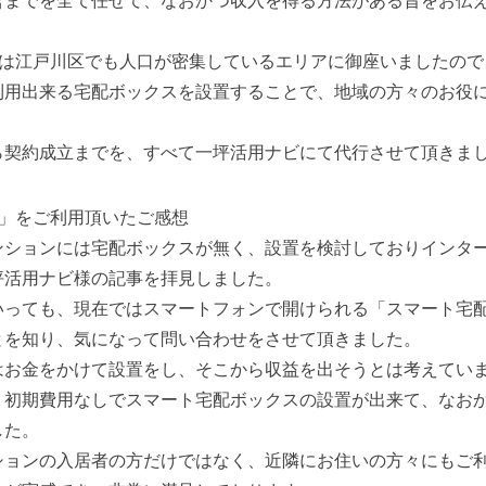
営までを全て任せて、なおかつ収入を得る方法がある旨をお伝
。
ンは江戸川区でも人口が密集しているエリアに御座いましたので
利用出来る宅配ボックスを設置することで、地域の方々のお役
ら契約成立までを、すべて一坪活用ナビにて代行させて頂きま
ビ」をご利用頂いたご感想
ンションには宅配ボックスが無く、設置を検討しておりインタ
坪活用ナビ様の記事を拝見しました。
いっても、現在ではスマートフォンで開けられる「スマート宅
とを知り、気になって問い合わせをさせて頂きました。
はお金をかけて設置をし、そこから収益を出そうとは考えてい
、初期費用なしでスマート宅配ボックスの設置が出来て、なお
した。
ションの入居者の方だけではなく、近隣にお住いの方々にもご