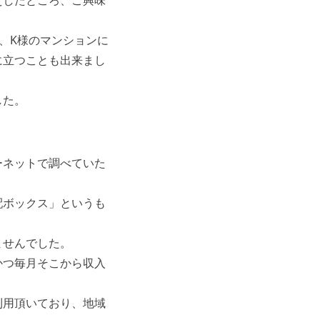
えしたところ、ご興味
、K様のマンションに
に立つことも出来まし
した。
ーネットで調べていた
配ボックス」というも
ませんでした。
かつ毎月そこから収入
利用頂いており、地域