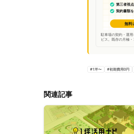
駐車場の契約・運用
ビス。既存の月極・
妥当性を中立的に診
#
1坪〜
#
初期費用0円
関連記事