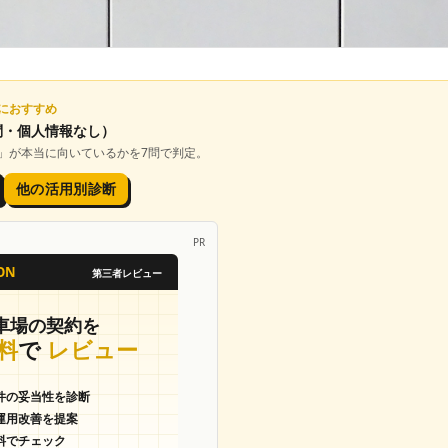
におすすめ
問・個人情報なし）
」が本当に向いているかを7問で判定。
他の活用別診断
PR