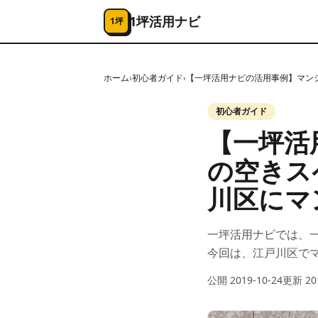
コンテンツへスキップ
1坪活用ナビ
1坪
ホーム
›
初心者ガイド
›
【一坪活用ナビの活用事例】マン
初心者ガイド
【一坪活
の空きス
川区にマ
一坪活用ナビでは、
今回は、江戸川区で
公開
2019-10-24
更新
20