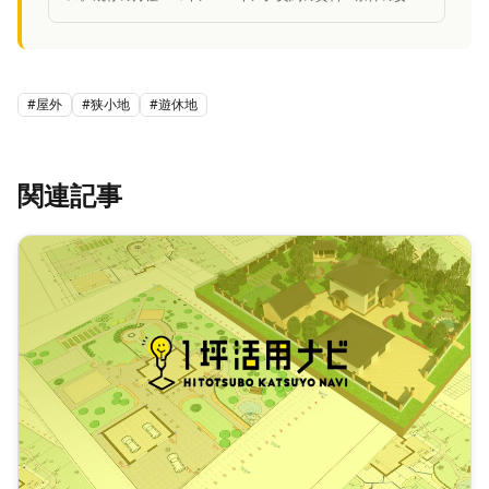
性を中立的に診断し、改善案を提案。
#
屋外
#
狭小地
#
遊休地
関連記事