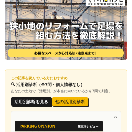
この記事を読んでいる方におすすめ
🔍
活用別診断
（全7問・個人情報なし）
あなたの土地で「
活用別
」が本当に向いているかを7問で判定。
活用別診断を見る
他の活用別診断
PR