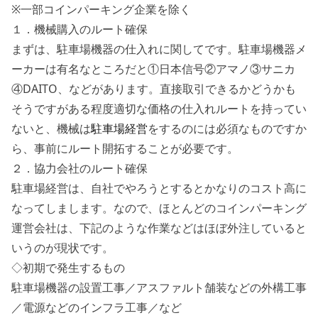
※一部コインパーキング企業を除く
１．機械購入のルート確保
まずは、駐車場機器の仕入れに関してです。駐車場機器メ
ーカーは有名なところだと①日本信号②アマノ③サニカ
④DAITO、などがあります。直接取引できるかどうかも
そうですがある程度適切な価格の仕入れルートを持ってい
ないと、機械は
駐車場経営
をするのには必須なものですか
ら、事前にルート開拓することが必要です。
２．協力会社のルート確保
駐車場経営は、自社でやろうとするとかなりのコスト高に
なってしまします。なので、ほとんどのコインパーキング
運営会社は、
下記のような作業などはほぼ外注している
と
いうのが現状です。
◇初期で発生するもの
駐車場機器の設置工事／アスファルト舗装などの外構工事
／電源などのインフラ工事／など