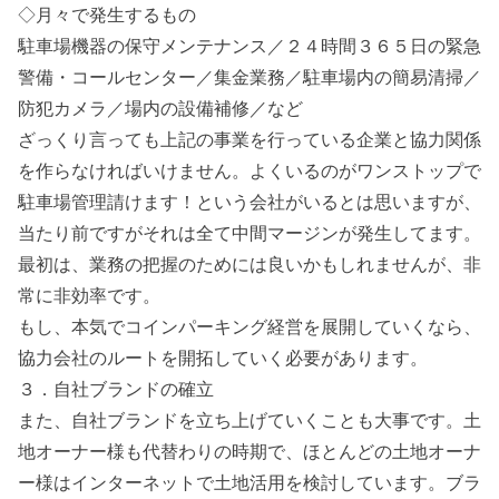
◇月々で発生するもの
駐車場機器の保守メンテナンス／２４時間３６５日の緊急
警備・コールセンター／集金業務／駐車場内の簡易清掃／
防犯カメラ／場内の設備補修／など
ざっくり言っても上記の事業を行っている企業と協力関係
を作らなければいけません。よくいるのが
ワンストップで
駐車場管理請けます！
という会社がいるとは思いますが、
当たり前ですがそれは
全て中間マージンが発生
してます。
最初は、業務の把握のためには良いかもしれませんが、非
常に非効率です。
もし、本気でコインパーキング経営を展開していくなら、
協力会社のルートを開拓していく必要があります。
３．自社ブランドの確立
また、自社ブランドを立ち上げていくことも大事です。土
地オーナー様も代替わりの時期で、ほとんどの土地オーナ
ー様はインターネットで土地活用を検討しています。ブラ