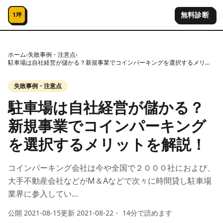
コンテンツへスキップ
無料診断
1坪
ホーム
›
失敗事例・注意点
›
駐車場は自社経営が儲かる？新規事業でコインパーキングを選択するメリットを解説！
失敗事例・注意点
駐車場は自社経営が儲かる？
新規事業でコインパーキング
を選択するメリットを解説！
コインパーキング会社は今や全国で２０００社におよび、
大手不動産会社などがM＆Aなどで次々に時間貸し駐車場
業界に参入してい…
公開
2021-08-15
更新
2021-08-22
・
14
分で読めます