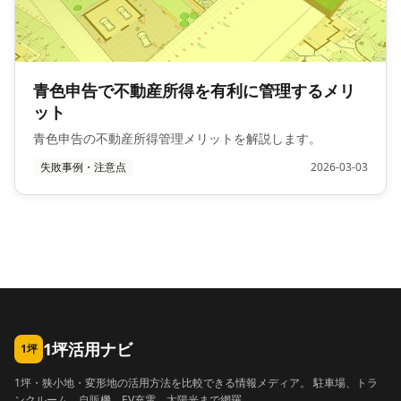
青色申告で不動産所得を有利に管理するメリ
ット
青色申告の不動産所得管理メリットを解説します。
失敗事例・注意点
2026-03-03
1坪活用ナビ
1坪
1坪・狭小地・変形地の活用方法を比較できる情報メディア。 駐車場、トラ
ンクルーム、自販機、EV充電、太陽光まで網羅。