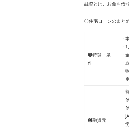
融資とは、お金を借
〇住宅ローンのまと
・
・
❶特徴・条
・
件
・
・
・
・
・
・
・J
❷融資元
・