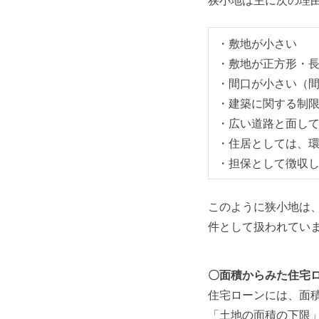
狭小地は主に次の理
・敷地が小さい
・敷地が正方形・
・間口が小さい（
・建築に関する制
・広い道路と面し
・住居としては、
・担保として徴収
このように狭小地は
件として扱われてい
〇面積からみた住宅
住宅ローンには、面
「土地の面積の下限