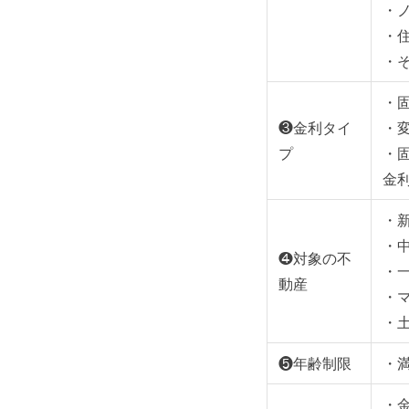
・
・
・
・
❸金利タイ
・
プ
・
金
・
・
❹対象の不
・
動産
・
・
❺年齢制限
・
・