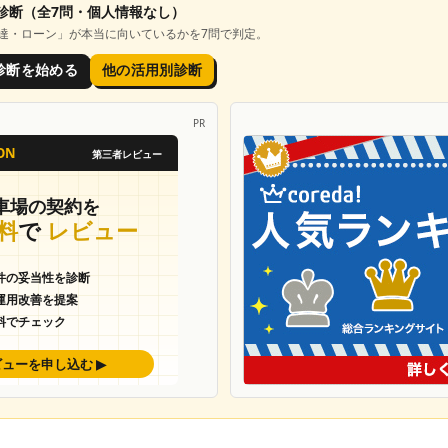
診断
（全7問・個人情報なし）
達・ローン
」が本当に向いているかを7問で判定。
診断を始める
他の活用別診断
PR