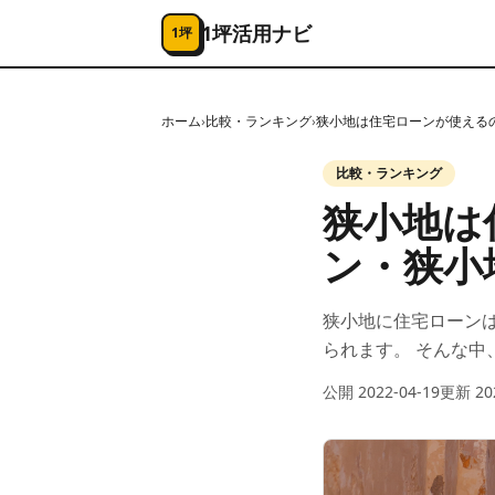
コンテンツへスキップ
1坪活用ナビ
1坪
ホーム
›
比較・ランキング
›
狭小地は住宅ローンが使える
比較・ランキング
狭小地は
ン・狭小
狭小地に住宅ローン
られます。 そんな中
公開
2022-04-19
更新
20