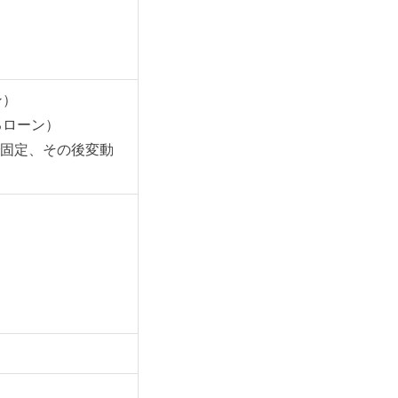
ン）
るローン）
で固定、その後変動
）