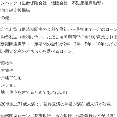
ノンバンク（生命保険会社・信販会社・不動産担保融資）
住宅金融支援機構
その他
固定金利型（返済期間中の金利が最初から最後まで一定のロー
変動金利型（金利は低い、ただし返済期間中に金利が変更され
固定期間選択型（一定期間の金利が2年・3年・5年・10年など
利か固定金利のどちらかを選べるローン）
新築物件
中古物件
一戸建て住宅
マンション
土地（住宅を建てるためであればOK）
満20歳以上71歳未満で、最終返済の年齢が満81歳未満が対象
金融機関系ローン（都市銀行・地方銀行・信託銀行などが提供