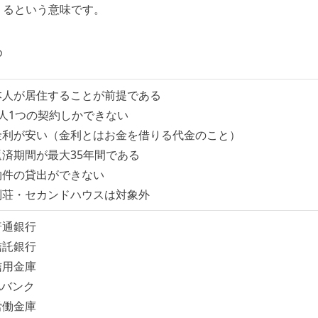
りるという意味です。
め
本人が居住することが前提である
1人1つの契約しかできない
金利が安い（金利とはお金を借りる代金のこと）
返済期間が最大35年間である
物件の貸出ができない
別荘・セカンドハウスは対象外
普通銀行
信託銀行
信用金庫
Aバンク
労働金庫