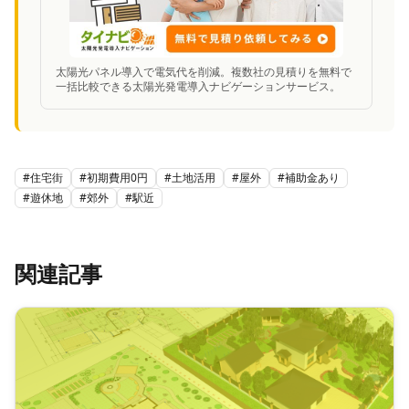
太陽光パネル導入で電気代を削減。複数社の見積りを無料で
一括比較できる太陽光発電導入ナビゲーションサービス。
#
住宅街
#
初期費用0円
#
土地活用
#
屋外
#
補助金あり
#
遊休地
#
郊外
#
駅近
関連記事