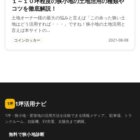
１～１０坪程度の狭小地の土地活用の種類や
コツを徹底解説！
土地オーナー様の最大の悩みと言えば「この余った狭い土
地はどう活用すれば・・・」ですね！狭小地の土地活用と
言えば本サイトの…
コインロッカー
2021-08-08
1坪活用ナビ
1坪
1坪・狭小地・変形地の活用方法を比較できる情報メディア。 駐車場、トラ
ンクルーム、自販機、EV充電、太陽光まで網羅。
無料で狭小地診断