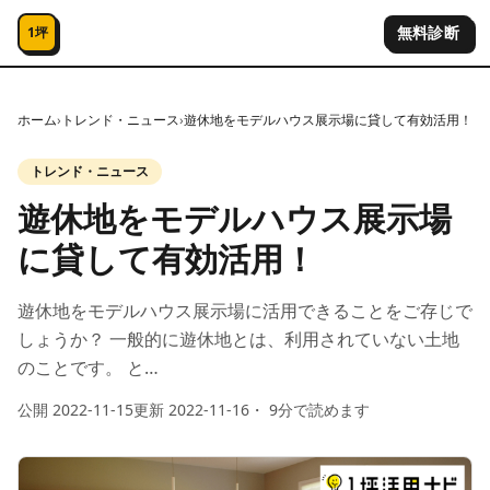
コンテンツへスキップ
無料診断
1坪
ホーム
›
トレンド・ニュース
›
遊休地をモデルハウス展示場に貸して有効活用！
トレンド・ニュース
遊休地をモデルハウス展示場
に貸して有効活用！
遊休地をモデルハウス展示場に活用できることをご存じで
しょうか？ 一般的に遊休地とは、利用されていない土地
のことです。 と…
公開
2022-11-15
更新
2022-11-16
・
9
分で読めます