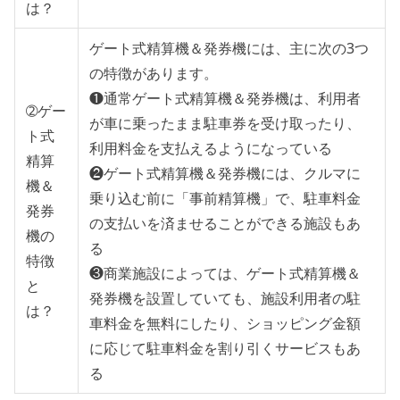
は？
ゲート式精算機＆発券機には、主に次の3つ
の特徴があります。
❶通常ゲート式精算機＆発券機は、利用者
➁ゲー
が車に乗ったまま駐車券を受け取ったり、
ト式
利用料金を支払えるようになっている
精算
❷ゲート式精算機＆発券機には、クルマに
機＆
乗り込む前に「事前精算機」で、駐車料金
発券
の支払いを済ませることができる施設もあ
機の
る
特徴
❸商業施設によっては、ゲート式精算機＆
と
発券機を設置していても、施設利用者の駐
は？
車料金を無料にしたり、ショッピング金額
に応じて駐車料金を割り引くサービスもあ
る