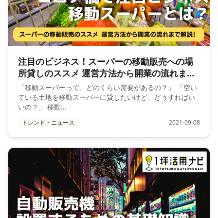
注目のビジネス！スーパーの移動販売への場
所貸しのススメ 運営方法から開業の流れまで
解説！
「移動スーパーって、どのくらい需要があるの？」 「空い
ている土地を移動スーパーに貸したいけど、どうすればい
いの？」 移動…
トレンド・ニュース
2021-09-08