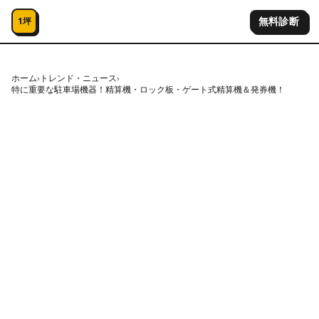
コンテンツへスキップ
無料診断
1坪
ホーム
›
トレンド・ニュース
›
特に重要な駐車場機器！精算機・ロック板・ゲート式精算機＆発券機！