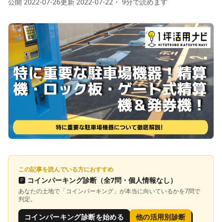
公開
2022-07-26
更新
2022-07-22
・
9
分で読めます
この記事を読んでいる方におすすめ
🅿️
コインパーキング診断
（全7問・個人情報なし）
あなたの土地で「
コインパーキング
」が本当に向いているかを7問で
判定。
コインパーキング診断を始める
他の活用別診断