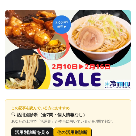
この記事を読んでいる方におすすめ
🔍
活用別診断
（全7問・個人情報なし）
あなたの土地で「
活用別
」が本当に向いているかを7問で判定。
活用別診断を見る
他の活用別診断