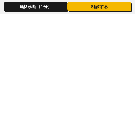
タグ一覧
無料診断（1分）
相談する
パートナー
掲載サービス一覧
パートナー募集
事業者お問い合わせ
サイト情報
無料狭小地診断
お問い合わせ
運営者情報
プライバシーポリシー
特定商取引法に基づく表記
©
2026
1坪活用ナビ