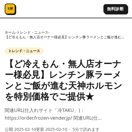
コンテンツへスキップ
無料診断
1坪
ホーム
›
トレンド・ニュース
›
【ど冷えもん・無人店オーナー様必見】レンチン豚ラーメンとご飯が進む天神ホルモンを特別価格でご提供★
トレンド・ニュース
【ど冷えもん・無人店オーナ
ー様必見】レンチン豚ラーメ
ンとご飯が進む天神ホルモン
を特別価格でご提供★
関連URL(仕入れサイト「冷TAKU」)：
https://order.frozen-vender.jp/ 関連URL(仕…
公開
2025-02-10
更新
2025-02-10
・
5
分で読めます