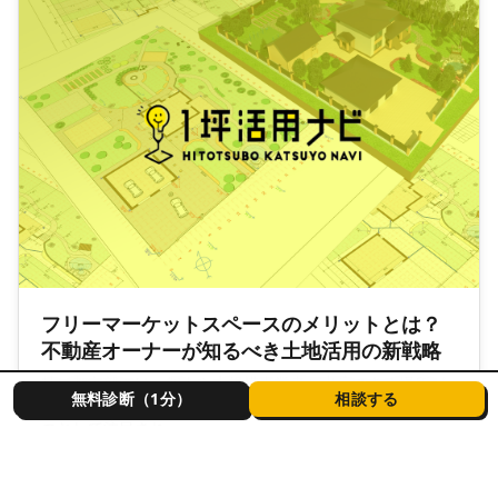
フリーマーケットスペースのメリットとは？
不動産オーナーが知るべき土地活用の新戦略
特に都市部では、個人や小規模事業者が出店できる場所が
無料診断（1分）
相談する
限られており、安定した伸びを得られる土地活用方法の一
つとして注目され…
トレンド・ニュース
2025-02-02