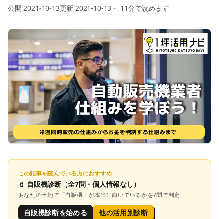
公開
2021-10-13
更新
2021-10-13
・
11
分で読めます
この記事を読んでいる方におすすめ
🥤
自販機診断
（全7問・個人情報なし）
あなたの土地で「
自販機
」が本当に向いているかを7問で判定。
自販機診断を始める
他の活用別診断