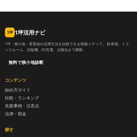
1坪活用ナビ
1坪
1坪・狭小地・変形地の活用方法を比較できる情報メディア。 駐車場、トラ
ンクルーム、自販機、EV充電、太陽光まで網羅。
無料で狭小地診断
コンテンツ
始め方ガイド
比較・ランキング
失敗事例・注意点
法律・税金
探す