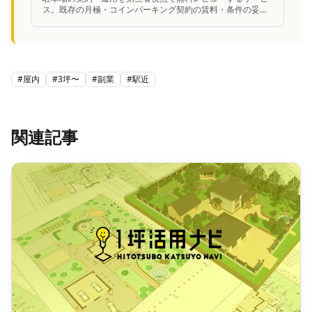
ス。既存の月極・コインパーキング契約の賃料・条件の妥当
性を中立的に診断し、改善案を提案。
#
屋内
#
3坪〜
#
副業
#
駅近
関連記事