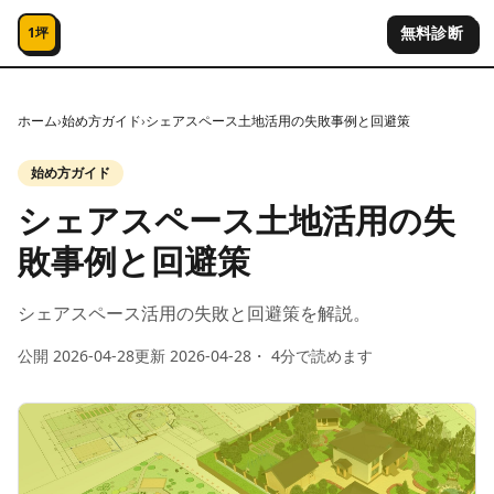
コンテンツへスキップ
無料診断
1坪
ホーム
›
始め方ガイド
›
シェアスペース土地活用の失敗事例と回避策
始め方ガイド
シェアスペース土地活用の失
敗事例と回避策
シェアスペース活用の失敗と回避策を解説。
公開
2026-04-28
更新
2026-04-28
・
4
分で読めます