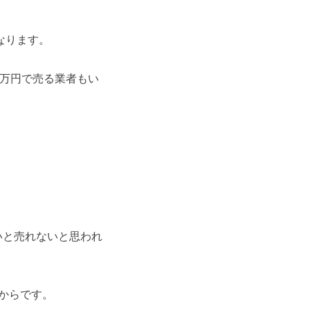
なります。
0万円で売る業者もい
いと売れないと思われ
からです。