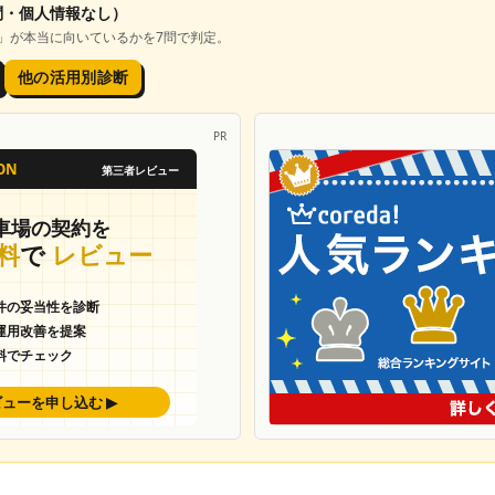
問・個人情報なし）
」が本当に向いているかを7問で判定。
他の活用別診断
PR