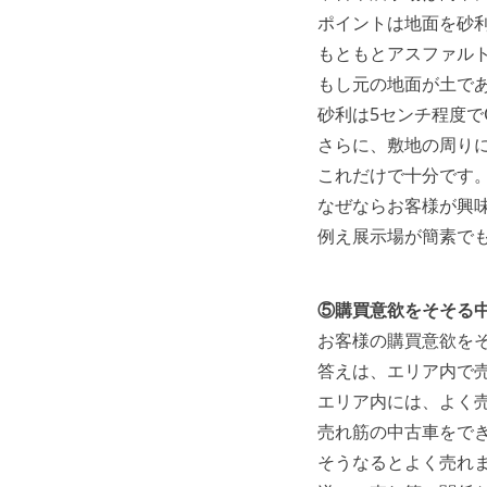
ポイントは地面を砂
もともとアスファル
もし元の地面が土で
砂利は5センチ程度で
さらに、敷地の周り
これだけで十分です
なぜならお客様が興
例え展示場が簡素で
⑤購買意欲をそそる
お客様の購買意欲を
答えは、エリア内で
エリア内には、よく
売れ筋の中古車をで
そうなるとよく売れ