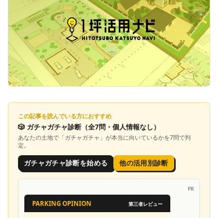
この記事を読んでいる方におすすめ
🎲
ガチャガチャ診断
（全7問・個人情報なし）
あなたの土地で「
ガチャガチャ
」が本当に向いているかを7問で判
定。
ガチャガチャ診断を始める
他の活用別診断
PR