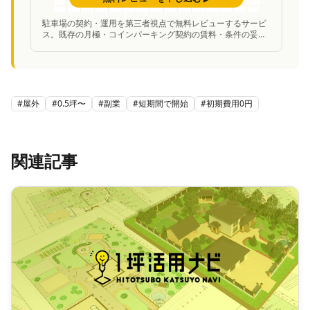
駐車場の契約・運用を第三者視点で無料レビューするサービ
ス。既存の月極・コインパーキング契約の賃料・条件の妥当
性を中立的に診断し、改善案を提案。
#
屋外
#
0.5坪〜
#
副業
#
短期間で開始
#
初期費用0円
関連記事